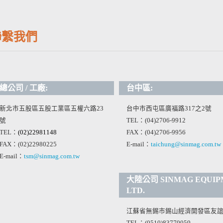
聯繫我們
總公司 / 工廠:
台中區:
新北市五股區五股工業區五權六路23
台中市西屯區廣福路317之2號
號
TEL：(04)2706-9912
TEL：
(02)22981148
FAX：(04)2706-9956
FAX：(02)22980225
E-mail：
taichung@sinmag.com.tw
E-mail：
tsm@sinmag.com.tw
大陸公司 SINMAG EQUIPME
LTD.
江蘇省無錫市錫山經濟開發區友誼