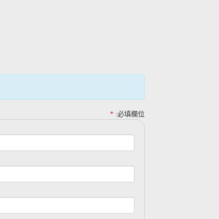
*
:必填欄位