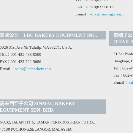
TEL：(0510)83779059
FAX：(0510)83771016
E-mail：
wuxi@sinmag.com.cn
美國公司 LBC BAKERY EQUIPMENT INC.
泰國子公司
(THAILA
6026 31st Ave NE Tulalip, WA 98271, U.S.A.
21 Soi PhoKr
TEL：001-425-438-8500
Bangkapi, 
FAX：001-425-722-5686
Tel：662-94
E-mail ：
sales@lbcbackery.com
Fax：662-9
E-mail ：
sa
馬來西亞子公司 SINMAG BAKERY
EQUIPMENT SDN. BHD.
NO.32, JALAN TPP 5, TAMAN PERINDUSTRIAN PUTRA,
47130 PUCHONG,SELANGOR, MALAYSIA.