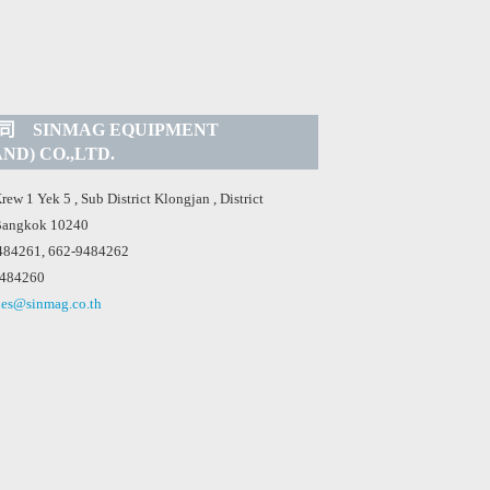
 SINMAG EQUIPMENT
ND) CO.,LTD.
ew 1 Yek 5 , Sub District Klongjan , District
Bangkok 10240
84261, 662-9484262
484260
les@sinmag.co.th