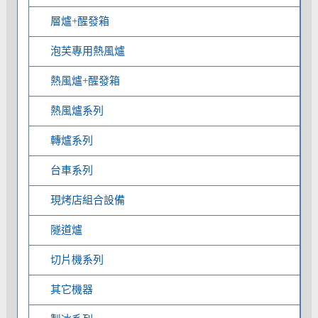
層爐+醒發箱
泡芙專用熱風爐
熱風爐+醒發箱
熱風爐系列
轉爐系列
台車系列
現烤店組合設備
隧道爐
切片機系列
其它機器