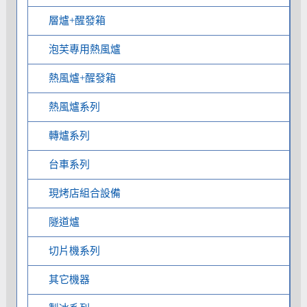
層爐+醒發箱
泡芙專用熱風爐
熱風爐+醒發箱
熱風爐系列
轉爐系列
台車系列
現烤店組合設備
隧道爐
切片機系列
其它機器