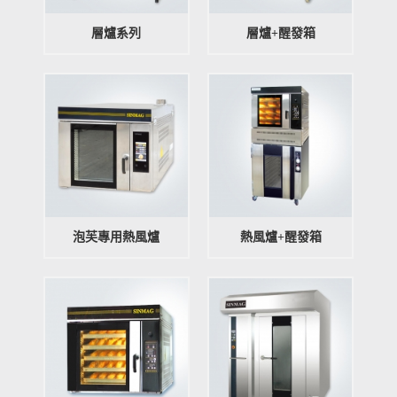
層爐系列
層爐+醒發箱
泡芙專用熱風爐
熱風爐+醒發箱