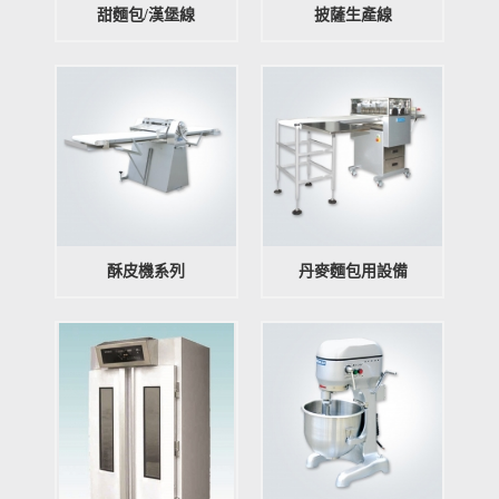
甜麵包/漢堡線
披薩生產線
酥皮機系列
丹麥麵包用設備