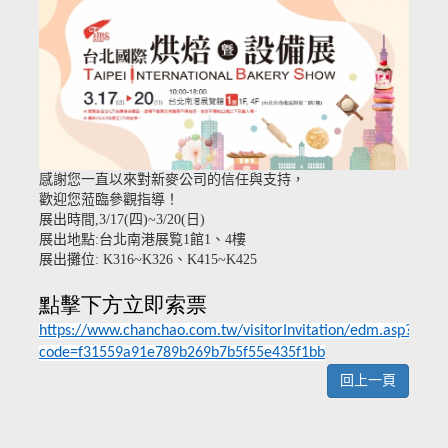
感謝您一直以來對新麥公司的信任與支持，
歡迎您蒞臨參觀指導！
展出時間,3/17(四)~3/20(日)
展出地點:台北南港展覧1館1、4樓
展出攤位:
K316~K326、
K415~K425
點擊下方立即索票
https://www.chanchao.com.tw/visitorInvitation/edm.asp?
code=f31559a91e789b269b7b5f55e435f1bb
回上一頁