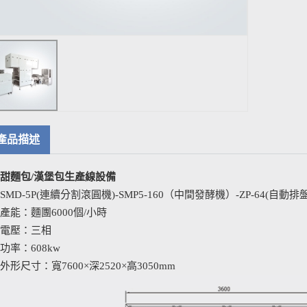
產品描述
甜麵包/漢堡包生產線設備
SMD-5P(連續分割滾圓機)-SMP5-160（中間發酵機）-ZP-64(自動排
產能：麵團6000個/小時
電壓：三相
功率：608kw
外形尺寸：寬7600×深2520×高3050mm