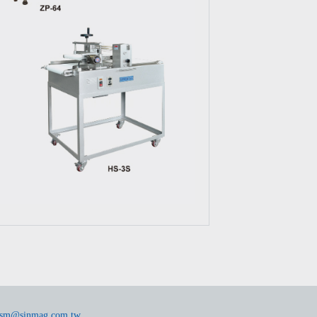
tsm@sinmag.com.tw